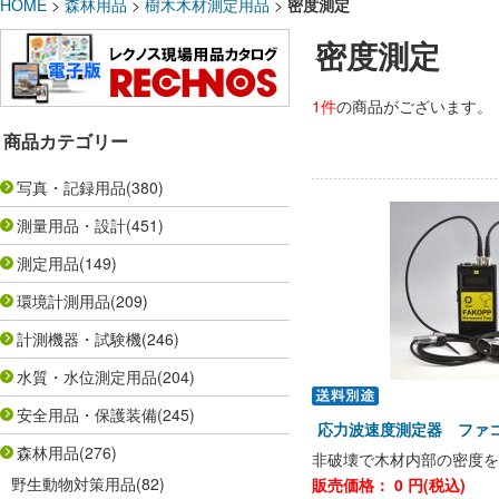
HOME
>
森林用品
>
樹木木材測定用品
>
密度測定
密度測定
1件
の商品がございます。
商品カテゴリー
写真・記録用品
(380)
測量用品・設計
(451)
測定用品
(149)
環境計測用品
(209)
計測機器・試験機
(246)
水質・水位測定用品
(204)
安全用品・保護装備
(245)
応力波速度測定器 フ
森林用品
(276)
非破壊で木材内部の密度を
野生動物対策用品
(82)
販売価格：
0
円(税込)