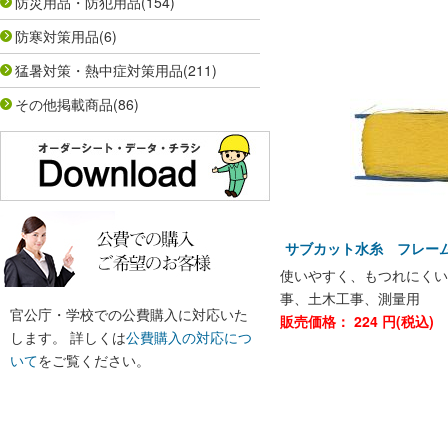
防災用品・防犯用品
(154)
防寒対策用品
(6)
猛暑対策・熱中症対策用品
(211)
その他掲載商品
(86)
サブカット水糸 フレー
使いやすく、もつれにくい
事、土木工事、測量用
官公庁・学校での公費購入に対応いた
販売価格：
224
円(税込)
します。 詳しくは
公費購入の対応につ
いて
をご覧ください。