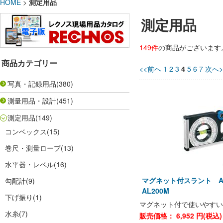
HOME
>
測定用品
測定用品
149件
の商品がございます
商品カテゴリー
<<前へ
1
2
3
4
5
6
7
次へ>
写真・記録用品
(380)
測量用品・設計
(451)
測定用品
(149)
コンベックス
(15)
巻尺・測量ロープ
(13)
水平器・レベル
(16)
マグネット付スラント AL2
勾配計
(9)
AL200M
下げ振り
(1)
マグネット付で使いやすい
水糸
(7)
販売価格：
6,952
円(税込