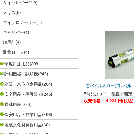
ダイヤルゲージ
(5)
ノギス
(5)
マイクロメーター
(1)
キャリパー
(1)
膜厚計
(4)
測量ロープ
(4)
環境計測用品
(209)
計測機器・試験機
(246)
水質・水位測定用品
(204)
モバイルスロープレベル E
5勾配と水平、鉛直が測定
安全用品・保護装備
(245)
販売価格：
4,224
円(税込
森林用品
(276)
保安用品・作業用品
(496)
埋蔵文化財発掘用品
(30)