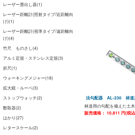
レーザー墨出し器
(1)
レーザー距離計(照射タイプ/近距離向
け)
(1)
レーザー距離計(視準タイプ/遠距離向
け)
(4)
竹尺 ものさし
(4)
アルミ定規・ステンレス定規
(3)
折尺
(1)
ウォーキングメジャー
(18)
拡大鏡・ルーペ
(3)
ストップウォッチ
(2)
法勾配器 AL-230 林道
林道用の勾配を備えた土木
数取器
(2)
販売価格：
10,811
円(税
はかり
(27)
レタースケール
(2)