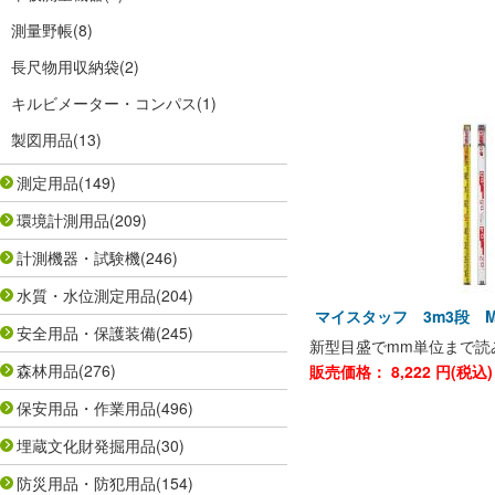
測量野帳
(8)
長尺物用収納袋
(2)
キルビメーター・コンパス
(1)
製図用品
(13)
測定用品
(149)
環境計測用品
(209)
計測機器・試験機
(246)
水質・水位測定用品
(204)
マイスタッフ 3m3段 MST
安全用品・保護装備
(245)
新型目盛でmm単位まで読
森林用品
(276)
販売価格：
8,222
円(税込
保安用品・作業用品
(496)
埋蔵文化財発掘用品
(30)
防災用品・防犯用品
(154)