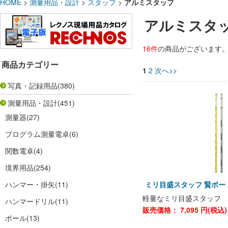
HOME
>
測量用品・設計
>
スタッフ
>
アルミスタッフ
アルミスタ
16件
の商品がございます
商品カテゴリー
1
2
次へ>>
写真・記録用品
(380)
測量用品・設計
(451)
測量器
(27)
プログラム測量電卓
(6)
関数電卓
(4)
境界用品
(254)
ハンマー・掛矢
(11)
ミリ目盛スタッフ 賢ボー 
軽量なミリ目盛スタッフ
ハンマードリル
(11)
販売価格：
7,095
円(税込
ポール
(13)