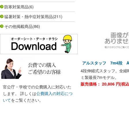
防寒対策用品
(6)
猛暑対策・熱中症対策用品
(211)
その他掲載商品
(86)
アルスタッフ 7m4段 ALS
4段伸縮式スタッフ。全縮時
ミ製最長7mモデル。
販売価格：
20,806
円(税
官公庁・学校での公費購入に対応いた
します。 詳しくは
公費購入の対応につ
いて
をご覧ください。