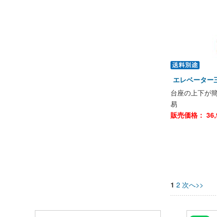
エレベーター三脚
台座の上下が
易
販売価格：
36,
1
2
次へ>>