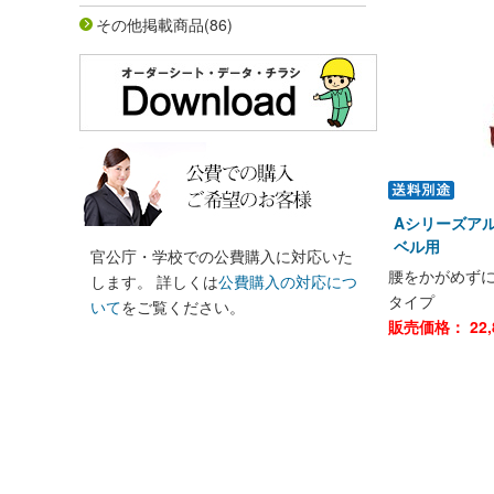
その他掲載商品
(86)
Aシリーズアル
ベル用
官公庁・学校での公費購入に対応いた
腰をかがめず
します。 詳しくは
公費購入の対応につ
タイプ
いて
をご覧ください。
販売価格：
22,