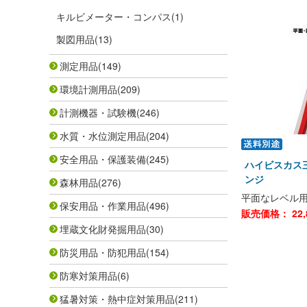
キルビメーター・コンパス
(1)
製図用品
(13)
測定用品
(149)
環境計測用品
(209)
計測機器・試験機
(246)
水質・水位測定用品
(204)
安全用品・保護装備
(245)
ハイビスカス
ンジ
森林用品
(276)
平面なレベル
保安用品・作業用品
(496)
販売価格：
22,
埋蔵文化財発掘用品
(30)
防災用品・防犯用品
(154)
防寒対策用品
(6)
猛暑対策・熱中症対策用品
(211)