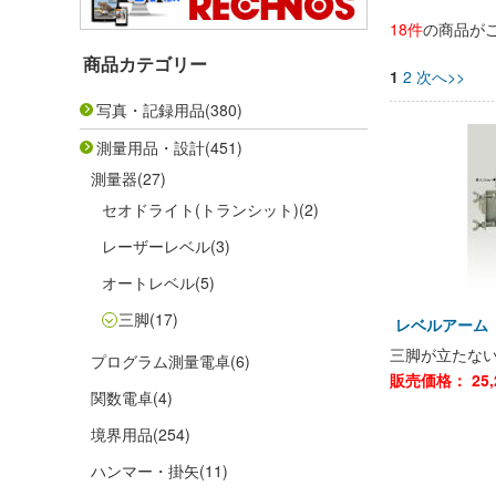
18件
の商品が
商品カテゴリー
1
2
次へ>>
写真・記録用品
(380)
測量用品・設計
(451)
測量器
(27)
セオドライト(トランシット)
(2)
レーザーレベル
(3)
オートレベル
(5)
三脚
(17)
レベルアーム 
三脚が立たな
プログラム測量電卓
(6)
販売価格：
25,
関数電卓
(4)
境界用品
(254)
ハンマー・掛矢
(11)