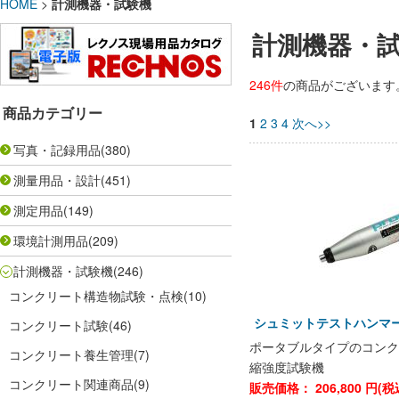
HOME
>
計測機器・試験機
計測機器・
246件
の商品がございます
商品カテゴリー
1
2
3
4
次へ>>
写真・記録用品
(380)
測量用品・設計
(451)
測定用品
(149)
環境計測用品
(209)
計測機器・試験機
(246)
コンクリート構造物試験・点検
(10)
シュミットテストハンマ
コンクリート試験
(46)
ポータブルタイプのコンク
コンクリート養生管理
(7)
縮強度試験機
コンクリート関連商品
(9)
販売価格：
206,800
円(税