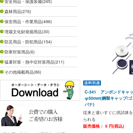
安全用品・保護装備
(245)
森林用品
(276)
保安用品・作業用品
(496)
埋蔵文化財発掘用品
(30)
防災用品・防犯用品
(154)
防寒対策用品
(6)
猛暑対策・熱中症対策用品
(211)
その他掲載商品
(86)
C-341 アンボンドキャ
φ50mm(鋼製キャップ/
パナ)
従来と違いすぐに供試体を
られる
販売価格：
0
円(税込)