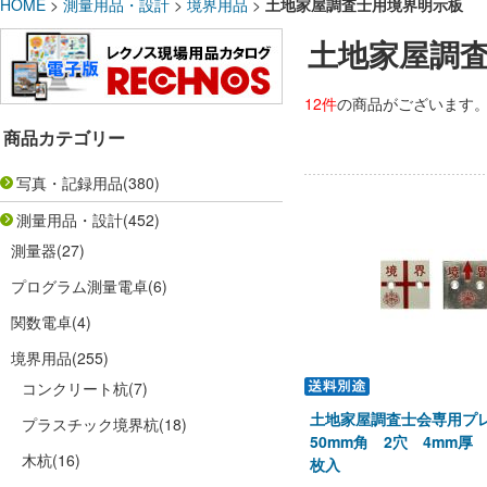
HOME
>
測量用品・設計
>
境界用品
>
土地家屋調査士用境界明示板
土地家屋調
12件
の商品がございます
商品カテゴリー
写真・記録用品
(380)
測量用品・設計
(452)
測量器
(27)
プログラム測量電卓
(6)
関数電卓
(4)
境界用品
(255)
コンクリート杭
(7)
土地家屋調査士会専用プ
プラスチック境界杭
(18)
50mm角 2穴 4mm厚 
木杭
(16)
枚入