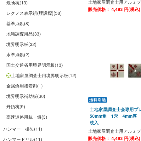
土地家屋調査士用アルミプ
危険杭
(13)
販売価格：
4,493
円(税込
レクノス表示鋲(埋設標)
(58)
基準点鋲
(8)
地籍調査用品
(33)
境界明示板
(32)
水準点鋲
(2)
国土交通省用境界明示板
(13)
土地家屋調査士用境界明示板
(12)
金属鋲用接着剤
(1)
境界明示補助板
(30)
丹頂杭
(9)
土地家屋調査士会専用プ
50mm角 1穴 4mm厚 
高速道路用杭・鋲
(3)
枚入
ハンマー・掛矢
(11)
土地家屋調査士用アルミプ
販売価格：
4,493
円(税込
ハンマードリル
(11)