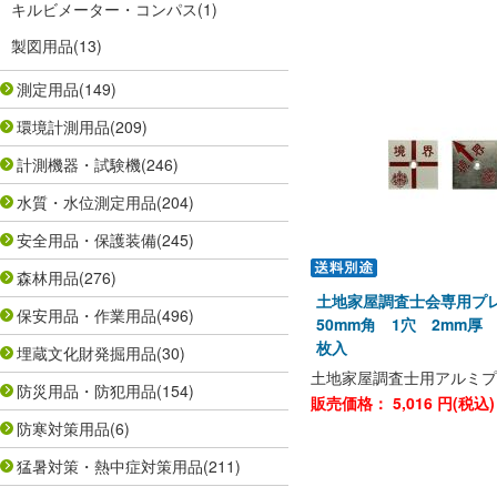
キルビメーター・コンパス
(1)
製図用品
(13)
測定用品
(149)
環境計測用品
(209)
計測機器・試験機
(246)
水質・水位測定用品
(204)
安全用品・保護装備
(245)
森林用品
(276)
土地家屋調査士会専用プ
保安用品・作業用品
(496)
50mm角 1穴 2mm厚 
枚入
埋蔵文化財発掘用品
(30)
土地家屋調査士用アルミプ
防災用品・防犯用品
(154)
販売価格：
5,016
円(税込
防寒対策用品
(6)
猛暑対策・熱中症対策用品
(211)