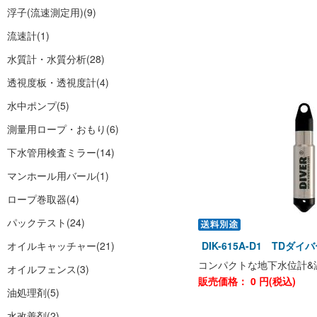
浮子(流速測定用)
(9)
流速計
(1)
水質計・水質分析
(28)
透視度板・透視度計
(4)
水中ポンプ
(5)
測量用ロープ・おもり
(6)
下水管用検査ミラー
(14)
マンホール用バール
(1)
ロープ巻取器
(4)
パックテスト
(24)
オイルキャッチャー
(21)
DIK-615A-D1 TDダ
コンパクトな地下水位計&
オイルフェンス
(3)
販売価格：
0
円(税込)
油処理剤
(5)
水改善剤
(2)