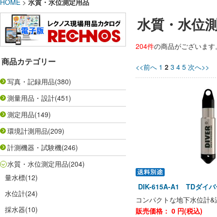
HOME
>
水質・水位測定用品
水質・水位
204件
の商品がございます
商品カテゴリー
<<前へ
1
2
3
4
5
次へ>>
写真・記録用品
(380)
測量用品・設計
(451)
測定用品
(149)
環境計測用品
(209)
計測機器・試験機
(246)
水質・水位測定用品
(204)
量水標
(12)
DIK-615A-A1 TDダ
水位計
(24)
コンパクトな地下水位計&
採水器
(10)
販売価格：
0
円(税込)