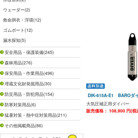
ウェーダー
(2)
救命胴衣・浮環
(12)
ゴムボート
(12)
漏水探知
(5)
安全用品・保護装備
(245)
森林用品
(276)
保安用品・作業用品
(496)
埋蔵文化財発掘用品
(30)
防災用品・防犯用品
(154)
DIK-615A-E1 BAR
大気圧補正用ダイバー
防寒対策用品
(6)
販売価格：
108,900
円(税
猛暑対策・熱中症対策用品
(211)
その他掲載商品
(86)