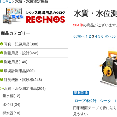
HOME
>
水質・水位測定用品
水質・水位
204件
の商品がございます
商品カテゴリー
<<前へ
1
2
3
4
5
6
次へ>>
写真・記録用品
(380)
測量用品・設計
(452)
測定用品
(149)
環境計測用品
(209)
計測機器・試験機
(246)
水質・水位測定用品
(204)
量水標
(12)
ロープ水位計 シータ 10
水位計
(24)
円形断面テープで管に貼り
採水器
(10)
見やすい