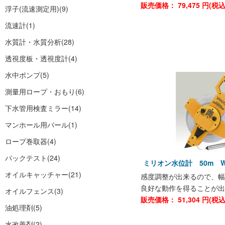
販売価格：
79,475
円(税
浮子(流速測定用)
(9)
流速計
(1)
水質計・水質分析
(28)
透視度板・透視度計
(4)
水中ポンプ
(5)
測量用ロープ・おもり
(6)
下水管用検査ミラー
(14)
マンホール用バール
(1)
ロープ巻取器
(4)
パックテスト
(24)
ミリオン水位計 50m W
オイルキャッチャー
(21)
感度調整が出来るので、幅
良好な動作を得ることが出
オイルフェンス
(3)
販売価格：
51,304
円(税
油処理剤
(5)
水改善剤
(2)