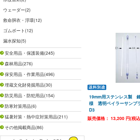
ウェーダー
(2)
救命胴衣・浮環
(12)
ゴムボート
(12)
漏水探知
(5)
安全用品・保護装備
(245)
森林用品
(276)
保安用品・作業用品
(496)
埋蔵文化財発掘用品
(30)
防災用品・防犯用品
(154)
19mm用ステンレス製 
様 透明ベイラーサンプラー用
防寒対策用品
(6)
D3
猛暑対策・熱中症対策用品
(211)
販売価格：
13,200
円(税
その他掲載商品
(86)