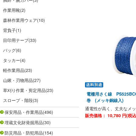
脚絆・腕カバー
(3)
作業用靴
(2)
森林作業用ウェア
(10)
背負子
(1)
目印用テープ
(33)
バッグ
(6)
タッカー
(4)
軽作業用品
(23)
山鍬・刃物用品
(27)
草刈り作業・剪定用品
(23)
電柵用さく線 PS525BCC
スロープ・階段
(3)
巻 (メッキ銅線入)
通電性が高く、丈夫なメッ
保安用品・作業用品
(496)
販売価格：
10,780
円(税
埋蔵文化財発掘用品
(30)
防災用品・防犯用品
(154)