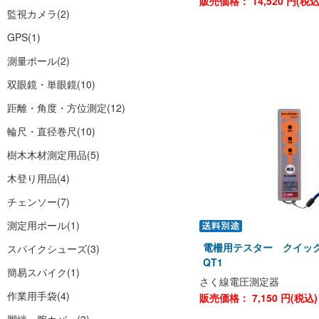
販売価格：
14,520
円(税
監視カメラ
(2)
GPS
(1)
測量ポール
(2)
双眼鏡・単眼鏡
(10)
距離・角度・方位測定
(12)
輪尺・直径巻尺
(10)
樹木木材測定用品
(5)
木登り用品
(4)
チェンソー
(7)
測定用ポール
(1)
電柵用テスター クイック
スパイクシューズ
(3)
QT1
簡易スパイク
(1)
さく線電圧測定器
作業用手袋
(4)
販売価格：
7,150
円(税込