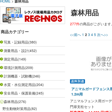
HOME
>
森林用品
森林用品
277件
の商品がございます
商品カテゴリー
<<前へ
1
2
3
4
5
次へ>>
写真・記録用品
(380)
測量用品・設計
(452)
測定用品
(149)
環境計測用品
(209)
計測機器・試験機
(246)
水質・水位測定用品
(204)
アニマルガードフェンス
安全用品・保護装備
(245)
1.2m用
アニマルフェンス用ガーデ
森林用品
(276)
門扉支柱セット
野生動物対策用品
(82)