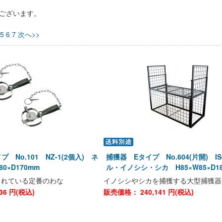
ございます。
5
6
7
次へ>>
 No.101 NZ-1(2個入) ネ
捕獲器 Eタイプ No.604(片開) IS
0×D170mm
ル・イノシシ・シカ H85×W85×D18
られている定番のわな
イノシシやシカを捕獲する大型捕獲器
36
円(税込)
販売価格：
240,141
円(税込)