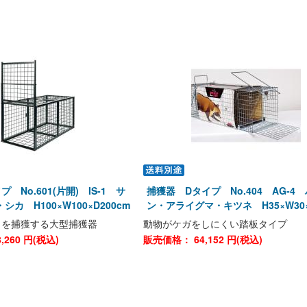
 No.601(片開) IS-1 サ
捕獲器 Dタイプ No.404 AG-4
カ H100×W100×D200cm
ン・アライグマ・キツネ H35×W30×
カを捕獲する大型捕獲器
動物がケガをしにくい踏板タイプ
8,260
円(税込)
販売価格：
64,152
円(税込)