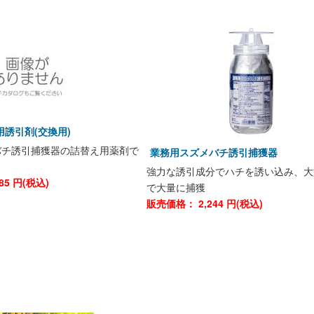
誘引剤(交換用)
バチ誘引捕獲器の詰替え用薬剤で
業務用スズメバチ誘引捕獲器
強力な誘引成分でハチを誘い込み、大
85
円(税込)
で大量に捕獲
販売価格：
2,244
円(税込)