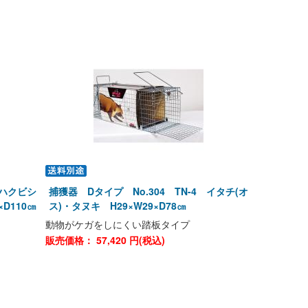
 ハクビシ
捕獲器 Dタイプ No.304 TN-4 イタチ(オ
D110㎝
ス)・タヌキ H29×W29×D78㎝
動物がケガをしにくい踏板タイプ
販売価格：
57,420
円(税込)