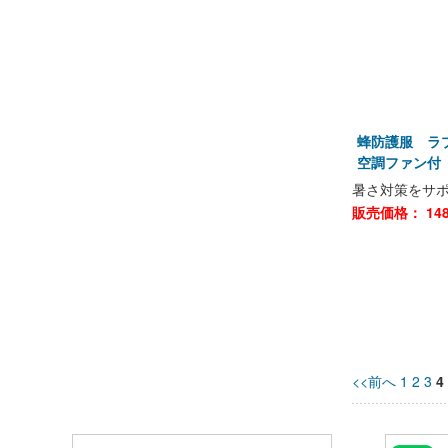
蜂防護服 ラプ
空調ファン付
暑さ対策をサポ
販売価格：
14
<<前へ
1
2
3
4