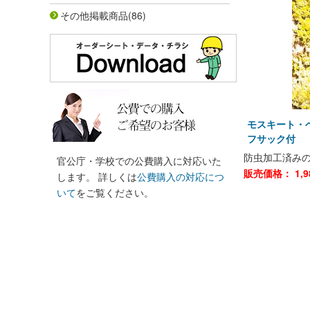
その他掲載商品
(86)
モスキート・ヘ
フサック付
防虫加工済み
官公庁・学校での公費購入に対応いた
販売価格：
1,9
します。 詳しくは
公費購入の対応につ
いて
をご覧ください。