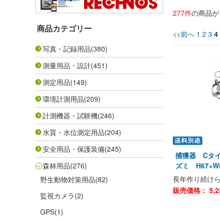
277件
の商品が
商品カテゴリー
<<前へ
1
2
3
4
写真・記録用品
(380)
測量用品・設計
(451)
測定用品
(149)
環境計測用品
(209)
計測機器・試験機
(246)
水質・水位測定用品
(204)
安全用品・保護装備
(245)
捕獲器 Cタイプ
森林用品
(276)
ズミ H67×W8
長年作り続け
野生動物対策用品
(82)
販売価格：
5,2
監視カメラ
(2)
GPS
(1)