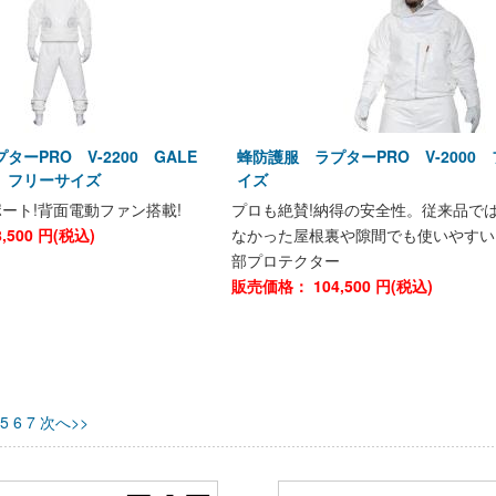
ターPRO V-2200 GALE
蜂防護服 ラプターPRO V-2000
 フリーサイズ
イズ
ート!背面電動ファン搭載!
プロも絶賛!納得の安全性。従来品で
8,500
円(税込)
なかった屋根裏や隙間でも使いやすい
部プロテクター
販売価格：
104,500
円(税込)
5
6
7
次へ>>