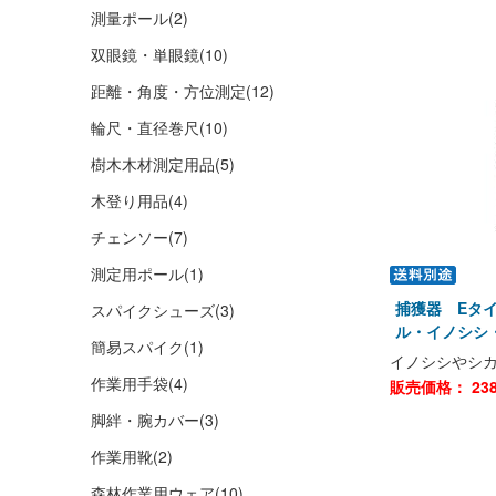
測量ポール
(2)
双眼鏡・単眼鏡
(10)
距離・角度・方位測定
(12)
輪尺・直径巻尺
(10)
樹木木材測定用品
(5)
木登り用品
(4)
チェンソー
(7)
測定用ポール
(1)
捕獲器 Eタイプ
スパイクシューズ
(3)
ル・イノシシ・シ
簡易スパイク
(1)
イノシシやシ
作業用手袋
(4)
販売価格：
23
脚絆・腕カバー
(3)
作業用靴
(2)
森林作業用ウェア
(10)