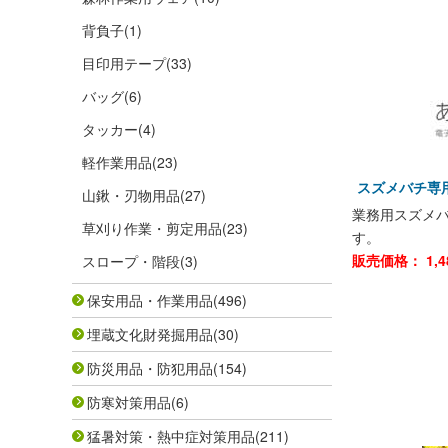
背負子
(1)
目印用テープ
(33)
バッグ
(6)
タッカー
(4)
軽作業用品
(23)
スズメバチ専用
山鍬・刃物用品
(27)
業務用スズメ
草刈り作業・剪定用品
(23)
す。
販売価格：
1,4
スロープ・階段
(3)
保安用品・作業用品
(496)
埋蔵文化財発掘用品
(30)
防災用品・防犯用品
(154)
防寒対策用品
(6)
猛暑対策・熱中症対策用品
(211)