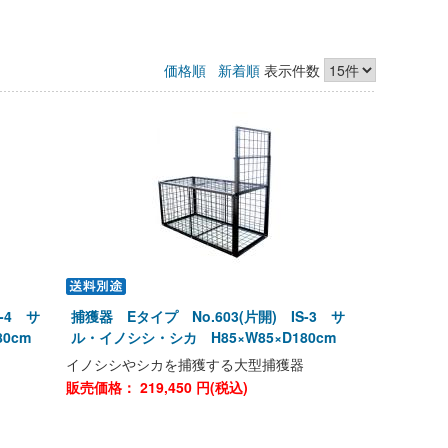
価格順
新着順
表示件数
-4 サ
捕獲器 Eタイプ No.603(片開) IS-3 サ
0cm
ル・イノシシ・シカ H85×W85×D180cm
イノシシやシカを捕獲する大型捕獲器
販売価格：
219,450
円(税込)