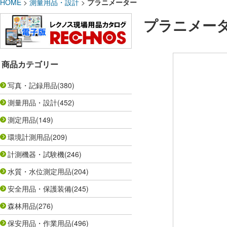
HOME
>
測量用品・設計
>
プラニメーター
プラニメー
商品カテゴリー
写真・記録用品
(380)
測量用品・設計
(452)
測定用品
(149)
環境計測用品
(209)
計測機器・試験機
(246)
水質・水位測定用品
(204)
安全用品・保護装備
(245)
森林用品
(276)
保安用品・作業用品
(496)