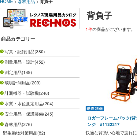
HOME
>
森林用品
>
背負子
背負子
1件
の商品がございます。
商品カテゴリー
写真・記録用品
(380)
測量用品・設計
(452)
測定用品
(149)
環境計測用品
(209)
計測機器・試験機
(246)
水質・水位測定用品
(204)
安全用品・保護装備
(245)
ロガーフレームパック(背
森林用品
(276)
ンジ #1132217
快適な背負い心地で疲れに
野生動物対策用品
(82)