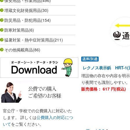
保安用品・作業用品
(496)
埋蔵文化財発掘用品
(30)
防災用品・防犯用品
(154)
防寒対策用品
(6)
猛暑対策・熱中症対策用品
(211)
その他掲載商品
(86)
レクノス表示鋲 HRT-1
埋設物の存在や内容を明示
り夜間でも識別しやすい。
販売価格：
617
円(税込)
官公庁・学校での公費購入に対応いた
します。 詳しくは
公費購入の対応につ
いて
をご覧ください。