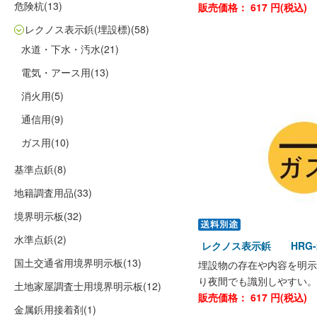
危険杭
(13)
販売価格：
617
円(税込)
レクノス表示鋲(埋設標)
(58)
水道・下水・汚水
(21)
電気・アース用
(13)
消火用
(5)
通信用
(9)
ガス用
(10)
基準点鋲
(8)
地籍調査用品
(33)
境界明示板
(32)
水準点鋲
(2)
レクノス表示鋲 HRG-
国土交通省用境界明示板
(13)
埋設物の存在や内容を明示
り夜間でも識別しやすい。
土地家屋調査士用境界明示板
(12)
販売価格：
617
円(税込)
金属鋲用接着剤
(1)