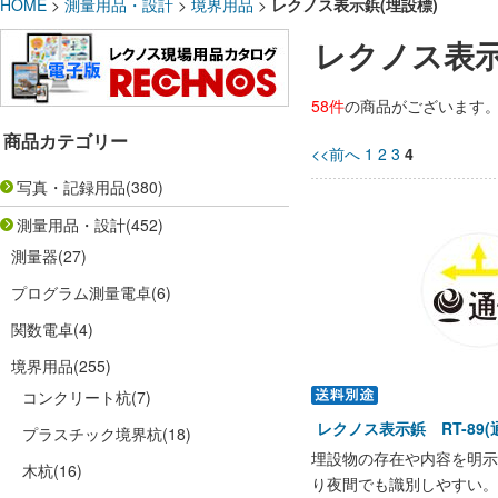
HOME
>
測量用品・設計
>
境界用品
>
レクノス表示鋲(埋設標)
レクノス表示
58件
の商品がございます
商品カテゴリー
<<前へ
1
2
3
4
写真・記録用品
(380)
測量用品・設計
(452)
測量器
(27)
プログラム測量電卓
(6)
関数電卓
(4)
境界用品
(255)
コンクリート杭
(7)
レクノス表示鋲 RT-89
プラスチック境界杭
(18)
埋設物の存在や内容を明示
木杭
(16)
り夜間でも識別しやすい。