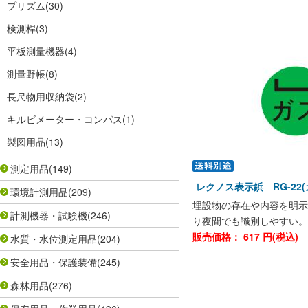
プリズム
(30)
検測桿
(3)
平板測量機器
(4)
測量野帳
(8)
長尺物用収納袋
(2)
キルビメーター・コンパス
(1)
製図用品
(13)
測定用品
(149)
レクノス表示鋲 RG-22
環境計測用品
(209)
埋設物の存在や内容を明示
計測機器・試験機
(246)
り夜間でも識別しやすい。
販売価格：
617
円(税込)
水質・水位測定用品
(204)
安全用品・保護装備
(245)
森林用品
(276)