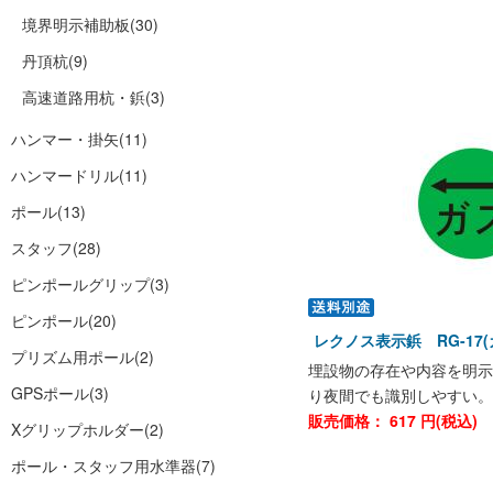
境界明示補助板
(30)
丹頂杭
(9)
高速道路用杭・鋲
(3)
ハンマー・掛矢
(11)
ハンマードリル
(11)
ポール
(13)
スタッフ
(28)
ピンポールグリップ
(3)
ピンポール
(20)
レクノス表示鋲 RG-17
プリズム用ポール
(2)
埋設物の存在や内容を明示
GPSポール
(3)
り夜間でも識別しやすい。
販売価格：
617
円(税込)
Xグリップホルダー
(2)
ポール・スタッフ用水準器
(7)