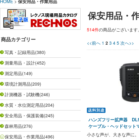
HOME
>
保安用品・作業用品
保安用品・
514件
の商品がございます
商品カテゴリー
<<前へ
1
2
3
4
5
次へ>>
写真・記録用品
(380)
測量用品・設計
(452)
測定用品
(149)
環境計測用品
(209)
計測機器・試験機
(246)
水質・水位測定用品
(204)
安全用品・保護装備
(245)
ハンズフリー拡声器 DLS
森林用品
(276)
ケーブル・ヘッドセットマ
小さな声が、大きな声に。
保安用品・作業用品
(496)