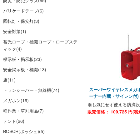
防災・防犯グッズ
(65)
バリケードテープ
(6)
回転灯・保安灯
(3)
安全対策
(1)
蓄光ロープ・標識ロープ・ロープステ
ィック
(4)
標示板・掲示板
(23)
安全掲示板・標識
(13)
旗
(11)
スーパーワイヤレスメガホン 
トランシーバー・無線機
(74)
ーナー内蔵・サイレン付)
メガホン
(16)
雨も気にせず使える防滴設
軽作業・草刈用品
(7)
販売価格：
109,725
円(税
テント
(26)
BOSCH(ボッシュ)
(5)