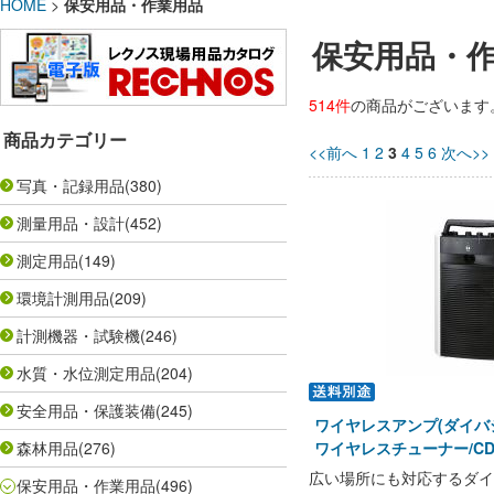
HOME
>
保安用品・作業用品
保安用品・
514件
の商品がございます
商品カテゴリー
<<前へ
1
2
3
4
5
6
次へ>>
写真・記録用品
(380)
測量用品・設計
(452)
測定用品
(149)
環境計測用品
(209)
計測機器・試験機
(246)
水質・水位測定用品
(204)
安全用品・保護装備
(245)
ワイヤレスアンプ(ダイバシテ
森林用品
(276)
ワイヤレスチューナー/CD/
広い場所にも対応するダイ
保安用品・作業用品
(496)