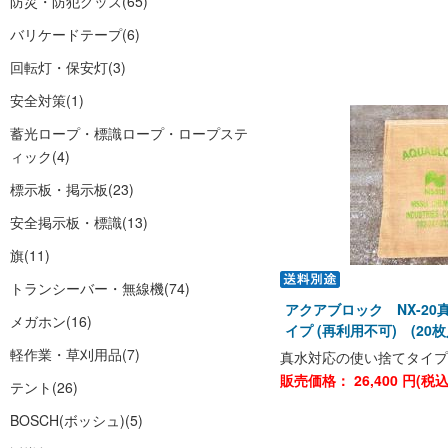
防災・防犯グッズ
(65)
バリケードテープ
(6)
回転灯・保安灯
(3)
安全対策
(1)
蓄光ロープ・標識ロープ・ロープステ
ィック
(4)
標示板・掲示板
(23)
安全掲示板・標識
(13)
旗
(11)
トランシーバー・無線機
(74)
アクアブロック NX-2
メガホン
(16)
イプ (再利用不可) (20枚
軽作業・草刈用品
(7)
真水対応の使い捨てタイプ
販売価格：
26,400
円(税
テント
(26)
BOSCH(ボッシュ)
(5)