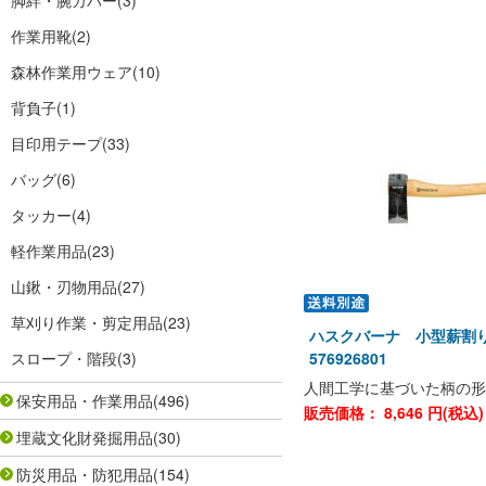
脚絆・腕カバー
(3)
作業用靴
(2)
森林作業用ウェア
(10)
背負子
(1)
目印用テープ
(33)
バッグ
(6)
タッカー
(4)
軽作業用品
(23)
山鍬・刃物用品
(27)
草刈り作業・剪定用品
(23)
ハスクバーナ 小型薪割り
スロープ・階段
(3)
576926801
人間工学に基づいた柄の形
保安用品・作業用品
(496)
販売価格：
8,646
円(税込
埋蔵文化財発掘用品
(30)
防災用品・防犯用品
(154)