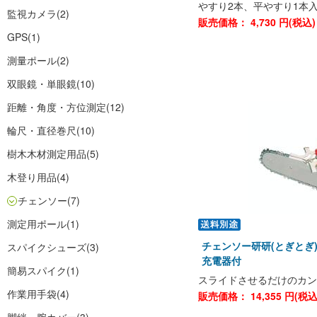
やすり2本、平やすり1本
監視カメラ
(2)
販売価格：
4,730
円(税込
GPS
(1)
測量ポール
(2)
双眼鏡・単眼鏡
(10)
距離・角度・方位測定
(12)
輪尺・直径巻尺
(10)
樹木木材測定用品
(5)
木登り用品
(4)
チェンソー
(7)
測定用ポール
(1)
チェンソー研研(とぎとぎ)
スパイクシューズ
(3)
充電器付
簡易スパイク
(1)
スライドさせるだけのカン
作業用手袋
(4)
販売価格：
14,355
円(税