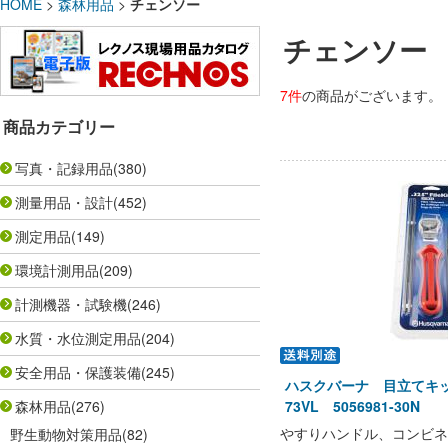
HOME
>
森林用品
>
チェンソー
チェンソー
7件
の商品がございます。
商品カテゴリー
写真・記録用品
(380)
測量用品・設計
(452)
測定用品
(149)
環境計測用品
(209)
計測機器・試験機
(246)
水質・水位測定用品
(204)
安全用品・保護装備
(245)
ハスクバーナ 目立てキット
森林用品
(276)
73VL 5056981-30N
やすりハンドル、コンビネ
野生動物対策用品
(82)