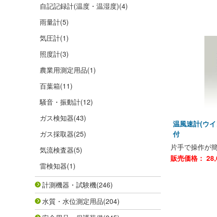
自記記録計(温度・温湿度)
(4)
雨量計
(5)
気圧計
(1)
照度計
(3)
農業用測定用品
(1)
百葉箱
(11)
騒音・振動計
(12)
ガス検知器
(43)
温風速計(ウイ
ガス採取器
(25)
付
片手で操作が
気流検査器
(5)
販売価格：
28,
雷検知器
(1)
計測機器・試験機
(246)
水質・水位測定用品
(204)