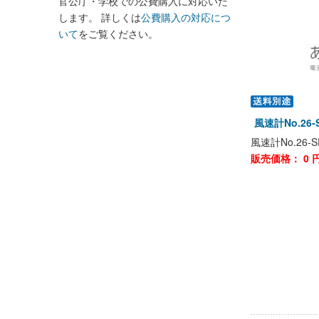
官公庁・学校での公費購入に対応いた
します。 詳しくは
公費購入の対応につ
いて
をご覧ください。
風速計No.2
風速計No.26
販売価格：
0
円