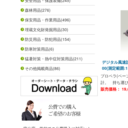
安全用品・保護装備
(245)
森林用品
(276)
保安用品・作業用品
(496)
埋蔵文化財発掘用品
(30)
防災用品・防犯用品
(154)
防寒対策用品
(6)
猛暑対策・熱中症対策用品
(211)
デジタル風速計ミ
00(測定範囲:1.
その他掲載商品
(86)
プロペラ(ベー
計。 持ち運
販売価格：
19,