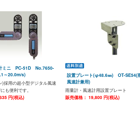
ニ PC-51D No.7650-
1～20.0m/s)
設置プレート(φ48.6㎜) OT-SE54
風速計兼用)
ン)採用の超小型デジタル風速
びにも便利です。
雨量計・風速計用設置プレート
635
円(税込)
販売価格：
19,800
円(税込)