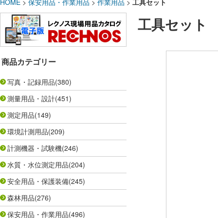
HOME
>
保安用品・作業用品
>
作業用品
>
工具セット
工具セット
商品カテゴリー
写真・記録用品
(380)
測量用品・設計
(451)
測定用品
(149)
環境計測用品
(209)
計測機器・試験機
(246)
水質・水位測定用品
(204)
安全用品・保護装備
(245)
森林用品
(276)
保安用品・作業用品
(496)