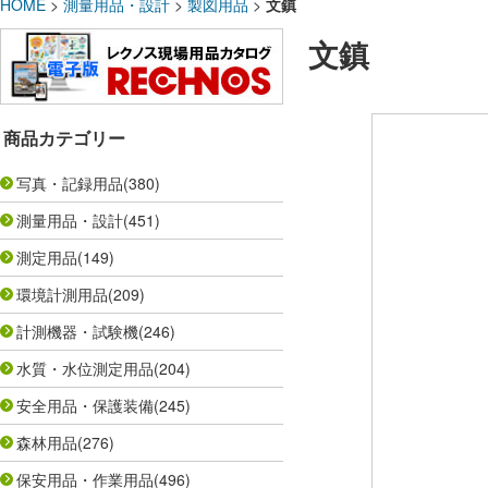
HOME
>
測量用品・設計
>
製図用品
>
文鎮
文鎮
商品カテゴリー
写真・記録用品
(380)
測量用品・設計
(451)
測定用品
(149)
環境計測用品
(209)
計測機器・試験機
(246)
水質・水位測定用品
(204)
安全用品・保護装備
(245)
森林用品
(276)
保安用品・作業用品
(496)