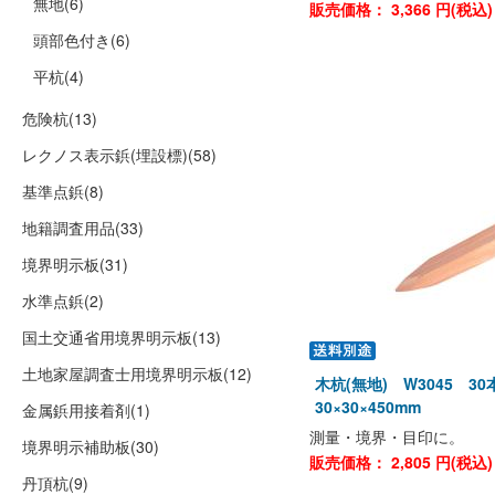
無地
(6)
販売価格：
3,366
円(税込
頭部色付き
(6)
平杭
(4)
危険杭
(13)
レクノス表示鋲(埋設標)
(58)
基準点鋲
(8)
地籍調査用品
(33)
境界明示板
(31)
水準点鋲
(2)
国土交通省用境界明示板
(13)
土地家屋調査士用境界明示板
(12)
木杭(無地) W3045 3
30×30×450mm
金属鋲用接着剤
(1)
測量・境界・目印に。
境界明示補助板
(30)
販売価格：
2,805
円(税込
丹頂杭
(9)