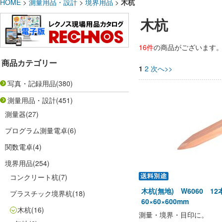
HOME
>
測量用品・設計
>
境界用品
>
木杭
木杭
16件
の商品がございます
商品カテゴリー
1
2
次へ>>
写真・記録用品
(380)
測量用品・設計
(451)
測量器
(27)
プログラム測量電卓
(6)
関数電卓
(4)
境界用品
(254)
コンクリート杭
(7)
木杭(無地) W6060 1
プラスチック境界杭
(18)
60×60×600mm
木杭
(16)
測量・境界・目印に。