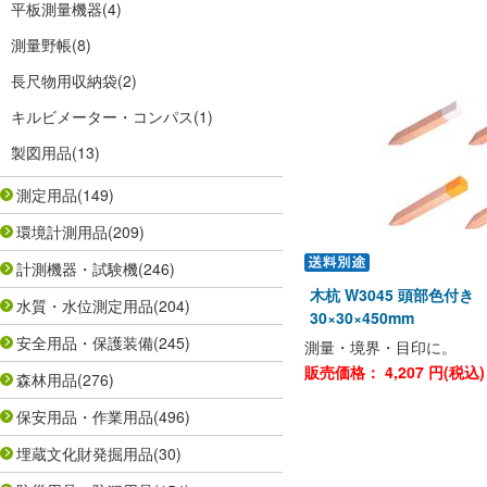
平板測量機器
(4)
測量野帳
(8)
長尺物用収納袋
(2)
キルビメーター・コンパス
(1)
製図用品
(13)
測定用品
(149)
環境計測用品
(209)
計測機器・試験機
(246)
木杭 W3045 頭部色付
水質・水位測定用品
(204)
30×30×450mm
安全用品・保護装備
(245)
測量・境界・目印に。
販売価格：
4,207
円(税込
森林用品
(276)
保安用品・作業用品
(496)
埋蔵文化財発掘用品
(30)