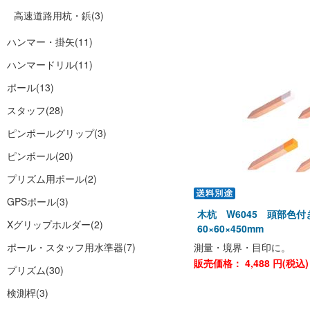
高速道路用杭・鋲
(3)
ハンマー・掛矢
(11)
ハンマードリル
(11)
ポール
(13)
スタッフ
(28)
ピンポールグリップ
(3)
ピンポール
(20)
プリズム用ポール
(2)
GPSポール
(3)
木杭 W6045 頭部色
Xグリップホルダー
(2)
60×60×450mm
ポール・スタッフ用水準器
(7)
測量・境界・目印に。
販売価格：
4,488
円(税込
プリズム
(30)
検測桿
(3)