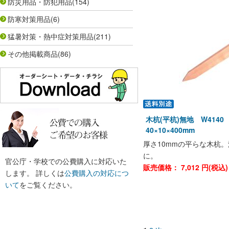
防災用品・防犯用品
(154)
防寒対策用品
(6)
猛暑対策・熱中症対策用品
(211)
その他掲載商品
(86)
木杭(平杭)無地 W414
40×10×400mm
厚さ10mmの平らな木杭
に。
官公庁・学校での公費購入に対応いた
販売価格：
7,012
円(税込
します。 詳しくは
公費購入の対応につ
いて
をご覧ください。