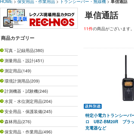
HOME
>
保安用品・作業用品
>
トランシーバー・無線機
>
単信通話
単信通話
11件
の商品がございます
商品カテゴリー
写真・記録用品
(380)
測量用品・設計
(451)
測定用品
(149)
環境計測用品
(209)
計測機器・試験機
(246)
水質・水位測定用品
(204)
安全用品・保護装備
(245)
特定小電力トランシーバ
森林用品
(276)
ロ UBZ-BM20R ブラ
充電器など
保安用品・作業用品
(496)