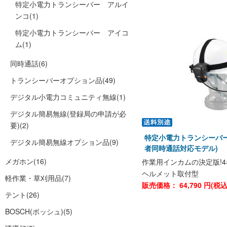
特定小電力トランシーバー アルイ
ンコ
(1)
特定小電力トランシーバー アイコ
ム
(1)
同時通話
(6)
トランシーバーオプション品
(49)
デジタル小電力コミュニティ無線
(1)
デジタル簡易無線(登録局の申請が必
要)
(2)
特定小電力トランシーバー D
デジタル簡易無線オプション品
(9)
者同時通話対応モデル)
メガホン
(16)
作業用インカムの決定版!4
ヘルメット取付型
軽作業・草刈用品
(7)
販売価格：
64,790
円(税
テント
(26)
BOSCH(ボッシュ)
(5)