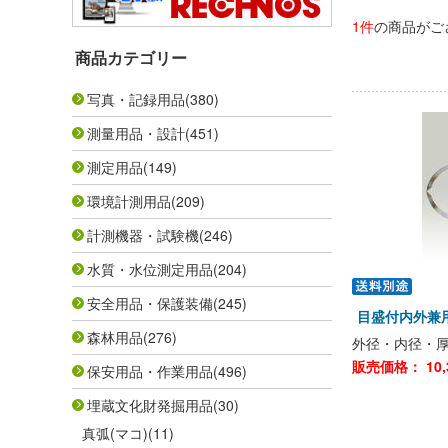
1件
の商品がご
商品カテゴリー
写真・記録用品
(380)
測量用品・設計
(451)
測定用品
(149)
環境計測用品
(209)
計測機器・試験機
(246)
水質・水位測定用品
(204)
安全用品・保護装備
(245)
目盛付内外兼
森林用品
(276)
外径・内径・
販売価格：
10
保安用品・作業用品
(496)
埋蔵文化財発掘用品
(30)
真弧(マコ)
(11)