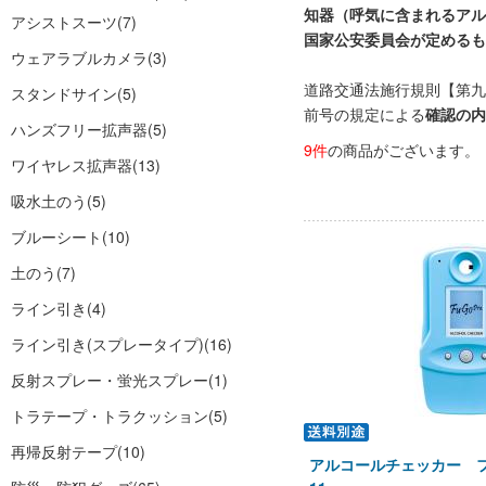
知器（呼気に含まれるアル
アシストスーツ
(7)
国家公安委員会が定めるも
ウェアラブルカメラ
(3)
道路交通法施行規則【第九
スタンドサイン
(5)
前号の規定による
確認の内
ハンズフリー拡声器
(5)
9件
の商品がございます。
ワイヤレス拡声器
(13)
吸水土のう
(5)
ブルーシート
(10)
土のう
(7)
ライン引き
(4)
ライン引き(スプレータイプ)
(16)
反射スプレー・蛍光スプレー
(1)
トラテープ・トラクッション
(5)
再帰反射テープ
(10)
アルコールチェッカー フ