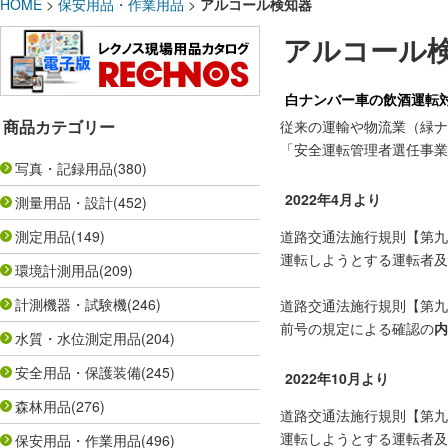
HOME
>
保安用品・作業用品
>
アルコール検知器
アルコール
白ナンバー車の飲酒運転
商品カテゴリー
従来の運輸や物流業（緑ナ
「安全運転管理者選任事業
写真・記録用品
(380)
2022年4月より
測量用品・設計
(452)
測定用品
(149)
道路交通法施行規則【第九
運転しようとする運転者及
環境計測用品
(209)
計測機器・試験機
(246)
道路交通法施行規則【第九
前号の規定による確認の
内
水質・水位測定用品
(204)
安全用品・保護装備
(245)
2022年10月より
森林用品
(276)
道路交通法施行規則【第九
運転しようとする運転者及
保安用品・作業用品
(496)