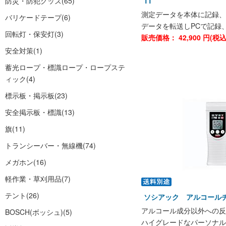
防災・防犯グッズ
(65)
11
測定データを本体に記録、
バリケードテープ
(6)
データを転送しPCで記録
回転灯・保安灯
(3)
販売価格：
42,900
円(税
安全対策
(1)
蓄光ロープ・標識ロープ・ロープステ
ィック
(4)
標示板・掲示板
(23)
安全掲示板・標識
(13)
旗
(11)
トランシーバー・無線機
(74)
メガホン
(16)
軽作業・草刈用品
(7)
テント
(26)
ソシアック アルコールチェ
アルコール成分以外への反
BOSCH(ボッシュ)
(5)
ハイグレードなパーソナル