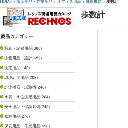
HOME
>
保安用品・作業用品
>
オフィス用品
>
健康機器
>
歩数計
歩数計
商品カテゴリー
写真・記録用品
(380)
測量用品・設計
(452)
測定用品
(149)
環境計測用品
(209)
計測機器・試験機
(246)
水質・水位測定用品
(204)
安全用品・保護装備
(245)
森林用品
(276)
保安用品・作業用品
(496)