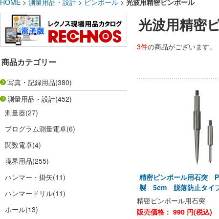
HOME
>
測量用品・設計
>
ピンポール
>
光波用精密ピンポール
光波用精密
3件
の商品がございます。
商品カテゴリー
写真・記録用品
(380)
測量用品・設計
(452)
測量器
(27)
プログラム測量電卓
(6)
関数電卓
(4)
境界用品
(255)
ハンマー・掛矢
(11)
精密ピンポール用石突 P
製 5cm 脱落防止タイ
ハンマードリル
(11)
精密ピンポール用石突
ポール
(13)
販売価格：
990
円(税込)