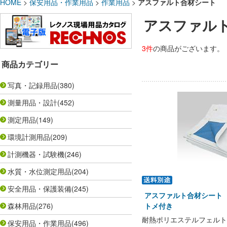
HOME
>
保安用品・作業用品
>
作業用品
>
アスファルト合材シート
アスファル
3件
の商品がございます。
商品カテゴリー
写真・記録用品
(380)
測量用品・設計
(452)
測定用品
(149)
環境計測用品
(209)
計測機器・試験機
(246)
水質・水位測定用品
(204)
安全用品・保護装備
(245)
アスファルト合材シート 2t
森林用品
(276)
トメ付き
耐熱ポリエステルフェルト
保安用品・作業用品
(496)