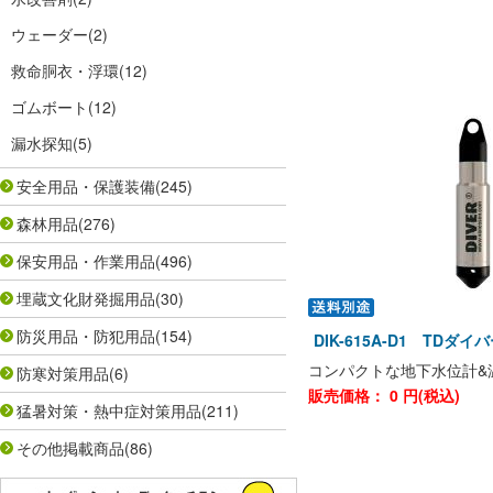
ウェーダー
(2)
救命胴衣・浮環
(12)
ゴムボート
(12)
漏水探知
(5)
安全用品・保護装備
(245)
森林用品
(276)
保安用品・作業用品
(496)
埋蔵文化財発掘用品
(30)
防災用品・防犯用品
(154)
DIK-615A-D1 TDダ
コンパクトな地下水位計&
防寒対策用品
(6)
販売価格：
0
円(税込)
猛暑対策・熱中症対策用品
(211)
その他掲載商品
(86)