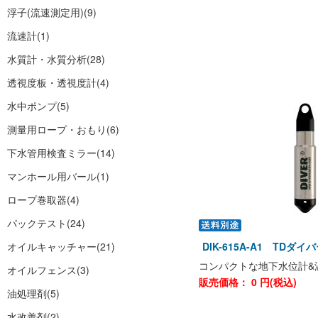
浮子(流速測定用)
(9)
流速計
(1)
水質計・水質分析
(28)
透視度板・透視度計
(4)
水中ポンプ
(5)
測量用ロープ・おもり
(6)
下水管用検査ミラー
(14)
マンホール用バール
(1)
ロープ巻取器
(4)
パックテスト
(24)
オイルキャッチャー
(21)
DIK-615A-A1 TDダ
コンパクトな地下水位計&
オイルフェンス
(3)
販売価格：
0
円(税込)
油処理剤
(5)
水改善剤
(2)