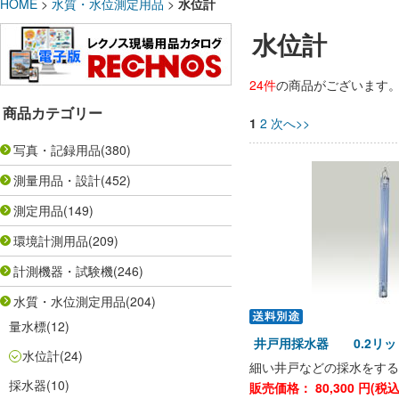
HOME
>
水質・水位測定用品
>
水位計
水位計
24件
の商品がございます
商品カテゴリー
1
2
次へ>>
写真・記録用品
(380)
測量用品・設計
(452)
測定用品
(149)
環境計測用品
(209)
計測機器・試験機
(246)
水質・水位測定用品
(204)
量水標
(12)
井戸用採水器 0.2リット
水位計
(24)
細い井戸などの採水をする
採水器
(10)
販売価格：
80,300
円(税