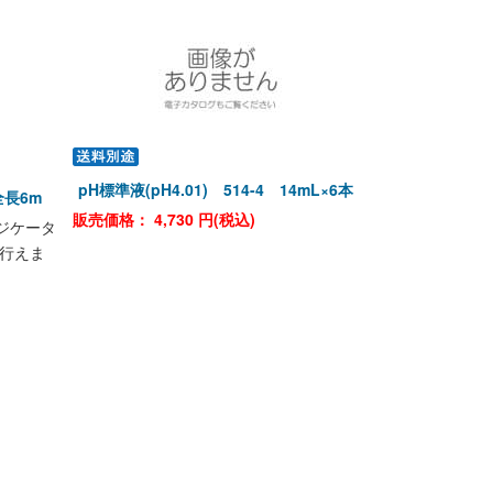
pH標準液(pH4.01) 514-4 14mL×6本
全長6m
販売価格：
4,730
円(税込)
ンジケータ
く行えま