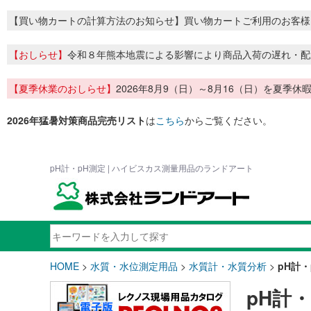
【買い物カートの計算方法のお知らせ】買い物カートご利用のお客様
【おしらせ】
令和８年熊本地震による影響により商品入荷の遅れ・配
【夏季休業のおしらせ】
2026年8月9（日）～8月16（日）を夏
2026年猛暑対策商品完売リスト
は
こちら
からご覧ください。
pH計・pH測定 | ハイビスカス測量用品のランドアート
HOME
>
水質・水位測定用品
>
水質計・水質分析
>
pH計・
pH計・