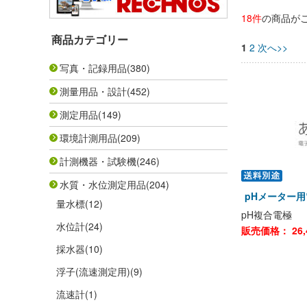
18件
の商品が
商品カテゴリー
1
2
次へ>>
写真・記録用品
(380)
測量用品・設計
(452)
測定用品
(149)
環境計測用品
(209)
計測機器・試験機
(246)
水質・水位測定用品
(204)
pHメーター用
量水標
(12)
pH複合電極
水位計
(24)
販売価格：
26,
採水器
(10)
浮子(流速測定用)
(9)
流速計
(1)