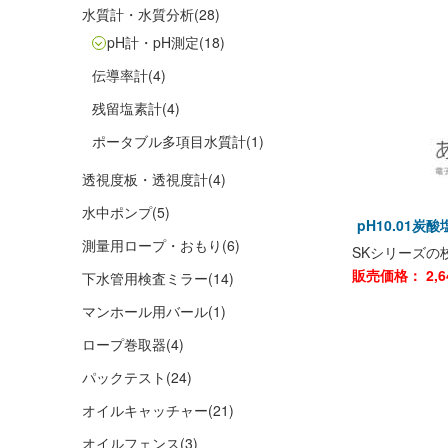
水質計・水質分析
(28)
pH計・pH測定
(18)
伝導率計
(4)
残留塩素計
(4)
ポータブル多項目水質計
(1)
透視度板・透視度計
(4)
水中ポンプ
(5)
pH10.01炭
測量用ロープ・おもり
(6)
SKシリーズの
販売価格：
2,6
下水管用検査ミラー
(14)
マンホール用バール
(1)
ロープ巻取器
(4)
パックテスト
(24)
オイルキャッチャー
(21)
オイルフェンス
(3)