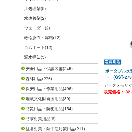
油処理剤
(5)
水改善剤
(2)
ウェーダー
(2)
救命胴衣・浮環
(12)
ゴムボート
(12)
漏水探知
(5)
安全用品・保護装備
(245)
ポータブル水質
ト (GST-273
森林用品
(276)
データメモリが
保安用品・作業用品
(496)
販売価格：
82,
埋蔵文化財発掘用品
(30)
防災用品・防犯用品
(154)
防寒対策用品
(6)
猛暑対策・熱中症対策用品
(211)