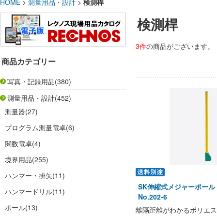
HOME
>
測量用品・設計
>
検測桿
検測桿
3件
の商品がございます。
商品カテゴリー
写真・記録用品
(380)
測量用品・設計
(452)
測量器
(27)
プログラム測量電卓
(6)
関数電卓
(4)
境界用品
(255)
ハンマー・掛矢
(11)
SK伸縮式メジャーポール
ハンマードリル
(11)
No.202-6
ポール
(13)
離隔距離がわかるポリエス