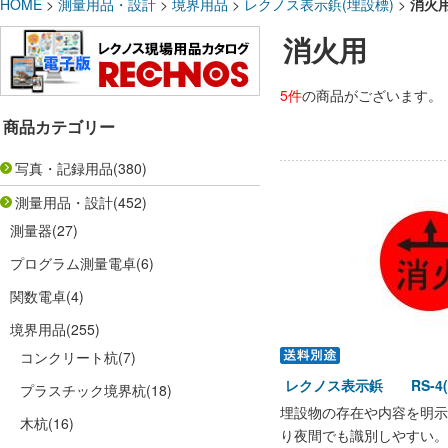
HOME
>
測量用品・設計
>
境界用品
>
レクノス表示鋲(埋設標)
>
消火
消火用
5件
の商品がございます。
商品カテゴリー
写真・記録用品
(380)
測量用品・設計
(452)
測量器
(27)
プログラム測量電卓
(6)
関数電卓
(4)
境界用品
(255)
コンクリート杭
(7)
レクノス表示鋲 RS-4
プラスチック境界杭
(18)
埋設物の存在や内容を明示
木杭
(16)
り夜間でも識別しやすい。