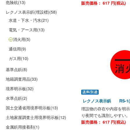
危険杭
(13)
販売価格：
617
円(税込)
レクノス表示鋲(埋設標)
(58)
水道・下水・汚水
(21)
電気・アース用
(13)
消火用
(5)
通信用
(9)
ガス用
(10)
基準点鋲
(8)
地籍調査用品
(33)
境界明示板
(32)
水準点鋲
(2)
レクノス表示鋲 RS-1
国土交通省用境界明示板
(13)
埋設物の存在や内容を明示
り夜間でも識別しやすい。
土地家屋調査士用境界明示板
(12)
販売価格：
617
円(税込)
金属鋲用接着剤
(1)