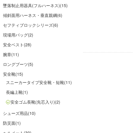
墜落制止用器具(フルハーネス)
(15)
傾斜面用ハーネス・垂直親綱
(6)
セフティブロックシリーズ
(6)
現場用バッグ
(2)
安全ベスト
(28)
腕章
(11)
ロングブーツ
(5)
安全靴
(15)
スニーカータイプ安全靴・短靴
(11)
長編上靴
(1)
安全ゴム長靴(先芯入り)
(2)
シューズ用品
(10)
防災面
(1)
ヘルメット
(30)