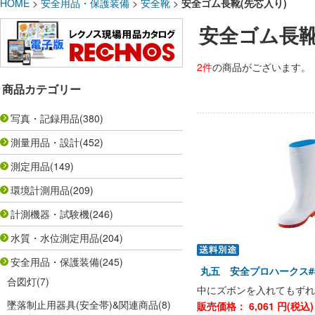
HOME
>
安全用品・保護装備
>
安全靴
>
安全ゴム長靴(先芯入り)
安全ゴム長靴
2件
の商品がございます。
商品カテゴリー
写真・記録用品
(380)
測量用品・設計
(452)
測定用品
(149)
環境計測用品
(209)
計測機器・試験機
(246)
水質・水位測定用品
(204)
安全用品・保護装備
(245)
丸五 安全プロハークス#
合図灯
(7)
中にズボンを入れてもずれ
墜落制止用器具(安全帯)&関連商品
(8)
販売価格：
6,061
円(税込