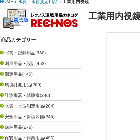
HOME
>
水質・水位測定用品
>
工業用内視鏡
工業用内視
商品カテゴリー
写真・記録用品
(380)
測量用品・設計
(452)
測定用品
(149)
環境計測用品
(209)
計測機器・試験機
(246)
水質・水位測定用品
(204)
安全用品・保護装備
(245)
森林用品
(276)
保安用品・作業用品
(496)