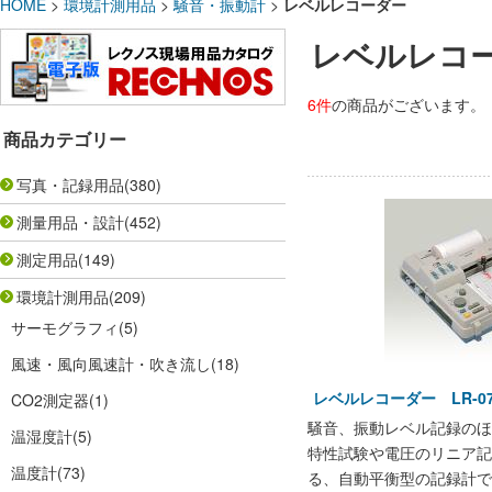
HOME
>
環境計測用品
>
騒音・振動計
>
レベルレコーダー
レベルレコ
6件
の商品がございます。
商品カテゴリー
写真・記録用品
(380)
測量用品・設計
(452)
測定用品
(149)
環境計測用品
(209)
サーモグラフィ
(5)
風速・風向風速計・吹き流し
(18)
レベルレコーダー LR-07
CO2測定器
(1)
騒音、振動レベル記録のほ
温湿度計
(5)
特性試験や電圧のリニア記
温度計
(73)
る、自動平衡型の記録計で