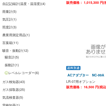
販売価格：
1,015,300
円(
自記記録計(温度・温湿度)
(4)
雨量計
(5)
気圧計
(1)
照度計
(3)
農業用測定用品
(1)
百葉箱
(11)
騒音・振動計
(12)
騒音計
(5)
振動計
(1)
レベルレコーダー
(6)
ACアダプター NC-99A 
LR-07用オプション
ガス検知器
(43)
販売価格：
16,500
円(税
ガス採取器
(25)
気流検査器
(5)
雷検知器
(1)