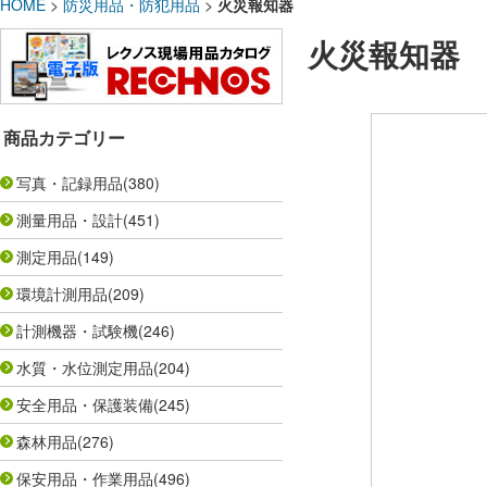
HOME
>
防災用品・防犯用品
>
火災報知器
火災報知器
商品カテゴリー
写真・記録用品
(380)
測量用品・設計
(451)
測定用品
(149)
環境計測用品
(209)
計測機器・試験機
(246)
水質・水位測定用品
(204)
安全用品・保護装備
(245)
森林用品
(276)
保安用品・作業用品
(496)