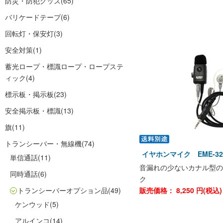
防災・防犯グッズ
(65)
バリケードテープ
(6)
回転灯・保安灯
(3)
安全対策
(1)
蓄光ロープ・標識ロープ・ロープステ
ィック
(4)
標示板・掲示板
(23)
安全掲示板・標識
(13)
旗
(11)
トランシーバー・無線機
(74)
イヤホンマイク EME-
単信通話
(11)
音漏れの少ないカナル型の
同時通話
(6)
ク
トランシーバーオプション品
(49)
販売価格：
8,250
円(税込
ケンウッド
(5)
アルインコ
(14)