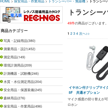
HOME
>
保安用品・作業用品
>
トランシーバー・無線機
>
トランシー
トランシー
49件
の商品がございます
商品カテゴリー
1
2
3
4
次へ>>
写真・記録用品
(380)
測量用品・設計
(452)
測定用品
(149)
環境計測用品
(209)
計測機器・試験機
(246)
水質・水位測定用品
(204)
イヤホン付クリップマイク
安全用品・保護装備
(245)
5F 共通オプション
森林用品
(276)
マイク感度の切り替えが可
ロホン
保安用品・作業用品
(496)