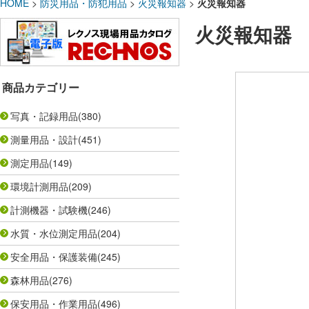
HOME
>
防災用品・防犯用品
>
火災報知器
>
火災報知器
火災報知器
商品カテゴリー
写真・記録用品
(380)
測量用品・設計
(451)
測定用品
(149)
環境計測用品
(209)
計測機器・試験機
(246)
水質・水位測定用品
(204)
安全用品・保護装備
(245)
森林用品
(276)
保安用品・作業用品
(496)