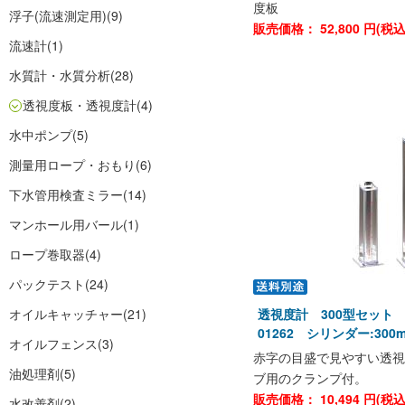
度板
浮子(流速測定用)
(9)
販売価格：
52,800
円(税
流速計
(1)
水質計・水質分析
(28)
透視度板・透視度計
(4)
水中ポンプ
(5)
測量用ロープ・おもり
(6)
下水管用検査ミラー
(14)
マンホール用バール
(1)
ロープ巻取器
(4)
パックテスト
(24)
オイルキャッチャー
(21)
透視度計 300型セット
01262 シリンダー:300
オイルフェンス
(3)
赤字の目盛で見やすい透視
油処理剤
(5)
ブ用のクランプ付。
販売価格：
10,494
円(税
水改善剤
(2)