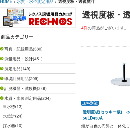
HOME
>
水質・水位測定用品
>
透視度板・透視度計
透視度板・
4件
の商品がございます。
商品カテゴリー
写真・記録用品
(380)
測量用品・設計
(451)
測定用品
(149)
環境計測用品
(209)
計測機器・試験機
(246)
水質・水位測定用品
(204)
量水標
(12)
透明度板(セッキー板) φ
水位計
(24)
56LD430A
採水器
(10)
錘が白色の円盤と一体化し