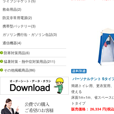
ライフジャケット
(5)
救命用品
(2)
防災非常用電源
(2)
携帯型バッテリー
(3)
ガソリン携行缶・ガソリン缶詰
(3)
通信機器
(4)
防寒対策用品
(6)
猛暑対策・熱中症対策用品
(211)
その他掲載商品
(86)
パーソナルテント Sタイプ 
簡易トイレ用、更衣室用、
使える
床面1m×1m、省スペー
トタイプ
販売価格：
26,334
円(税