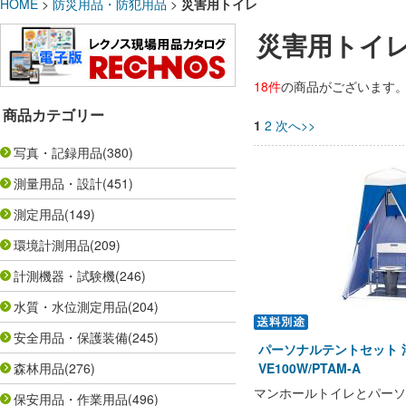
HOME
>
防災用品・防犯用品
>
災害用トイレ
災害用トイ
18件
の商品がございます
商品カテゴリー
1
2
次へ>>
写真・記録用品
(380)
測量用品・設計
(451)
測定用品
(149)
環境計測用品
(209)
計測機器・試験機
(246)
水質・水位測定用品
(204)
安全用品・保護装備
(245)
パーソナルテントセット 
森林用品
(276)
VE100W/PTAM-A
マンホールトイレとパーソ
保安用品・作業用品
(496)