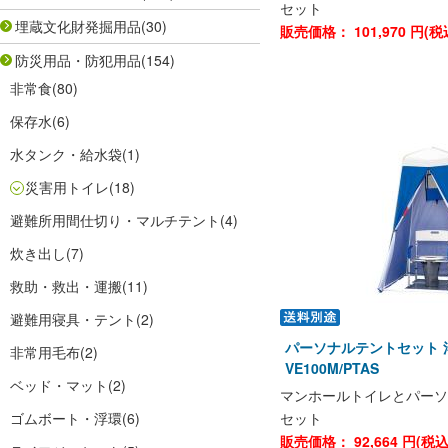
セット
埋蔵文化財発掘用品
(30)
販売価格：
101,970
円(税
防災用品・防犯用品
(154)
非常食
(80)
保存水
(6)
水タンク・給水袋
(1)
災害用トイレ
(18)
避難所用間仕切り・マルチテント
(4)
炊き出し
(7)
救助・救出・運搬
(11)
避難用寝具・テント
(2)
パーソナルテントセット 
非常用毛布
(2)
VE100M/PTAS
ベッド・マット
(2)
マンホールトイレとパーソ
ゴムボート・浮環
(6)
セット
販売価格：
92,664
円(税