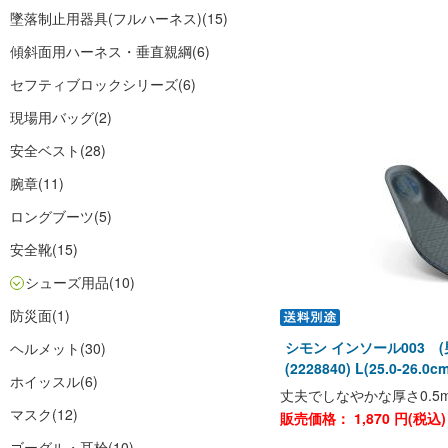
墜落制止用器具(フルハーネス)
(15)
傾斜面用ハーネス・垂直親綱
(6)
セフティブロックシリーズ
(6)
現場用バッグ
(2)
安全ベスト
(28)
腕章
(11)
ロングブーツ
(5)
安全靴
(15)
シューズ用品
(10)
防災面
(1)
シモン インソール003 
ヘルメット
(30)
(2228840) L(25.0-2
ホイッスル
(6)
丈夫でしなやかな厚さ0.5
マスク
(12)
販売価格：
1,870
円(税込
ゴーグル・耳栓
(10)