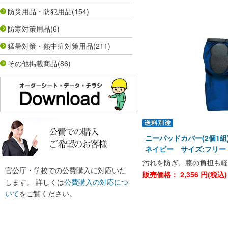
防災用品・防犯用品
(154)
防寒対策用品
(6)
猛暑対策・熱中症対策用品
(211)
その他掲載商品
(86)
ニーパッドカバー(2個1組)N
ネイビー サイズ:フリー
汚れを防ぎ、膝の負担も軽
官公庁・学校での公費購入に対応いた
販売価格：
2,356
円(税込
します。 詳しくは
公費購入の対応につ
いて
をご覧ください。