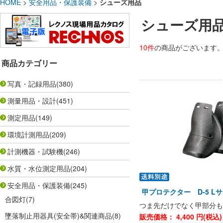
HOME
>
安全用品・保護装備
>
シューズ用品
シューズ用
10件
の商品がございます
商品カテゴリー
写真・記録用品
(380)
測量用品・設計
(451)
測定用品
(149)
環境計測用品
(209)
計測機器・試験機
(246)
水質・水位測定用品
(204)
安全用品・保護装備
(245)
甲プロテクター D-5 Lサ
合図灯
(7)
つま先だけでなく甲部分も
墜落制止用器具(安全帯)&関連商品
(8)
販売価格：
4,400
円(税込