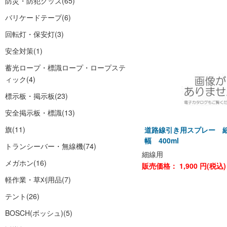
防災・防犯グッズ
(65)
バリケードテープ
(6)
回転灯・保安灯
(3)
安全対策
(1)
蓄光ロープ・標識ロープ・ロープステ
ィック
(4)
標示板・掲示板
(23)
安全掲示板・標識
(13)
旗
(11)
道路線引き用スプレー 細
幅 400ml
トランシーバー・無線機
(74)
細線用
メガホン
(16)
販売価格：
1,900
円(税込
軽作業・草刈用品
(7)
テント
(26)
BOSCH(ボッシュ)
(5)