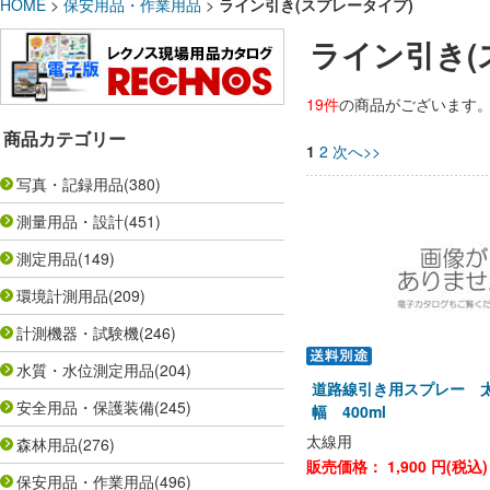
HOME
>
保安用品・作業用品
>
ライン引き(スプレータイプ)
ライン引き(
19件
の商品がございます
商品カテゴリー
1
2
次へ>>
写真・記録用品
(380)
測量用品・設計
(451)
測定用品
(149)
環境計測用品
(209)
計測機器・試験機
(246)
水質・水位測定用品
(204)
道路線引き用スプレー 太
安全用品・保護装備
(245)
幅 400ml
太線用
森林用品
(276)
販売価格：
1,900
円(税込
保安用品・作業用品
(496)