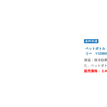
ペットボトル 
リー 112393
保温・保冷効
た、ペットボ
販売価格：
2,4