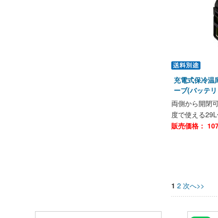
充電式保冷温庫
ーブ(バッテリ
両側から開閉可
度で使える29
販売価格：
10
1
2
次へ>>