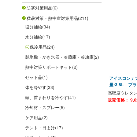
防寒対策用品
(6)
猛暑対策・熱中症対策用品
(211)
塩分補給
(34)
水分補給
(17)
保冷用品
(24)
製氷機・かき氷器・冷蔵庫・冷凍庫
(2)
熱中対策サポートキット
(2)
セット品
(1)
アイスコンテナ
量:3.8L ブ
体を冷やす
(33)
高密度ウレタ
頭、首まわりを冷やす
(41)
販売価格：
9,6
冷却材・スプレー
(5)
ケア用品
(2)
テント・日よけ
(17)