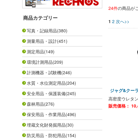
24件
の商品が
商品カテゴリー
1
2
次へ>>
写真・記録用品
(380)
測量用品・設計
(451)
測定用品
(149)
環境計測用品
(209)
計測機器・試験機
(246)
水質・水位測定用品
(204)
ジャグ&クーラー
安全用品・保護装備
(245)
高密度ウレタ
森林用品
(276)
販売価格：
10,
保安用品・作業用品
(496)
埋蔵文化財発掘用品
(30)
防災用品・防犯用品
(154)