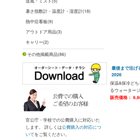
送風・ミスト
(5)
暑さ指数計・温度計・湿度計
(18)
熱中症看板
(9)
アウトドア用品
(3)
キャリー
(2)
その他掲載商品
(86)
最後まで注げる
2026
保温&保冷ど
るウォーター
販売価格：
6,6
官公庁・学校での公費購入に対応いた
します。 詳しくは
公費購入の対応につ
いて
をご覧ください。