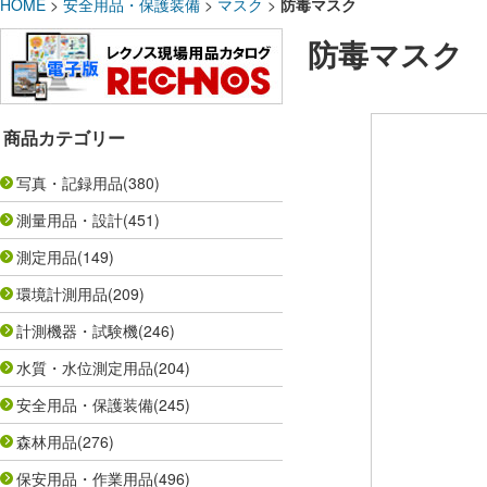
HOME
>
安全用品・保護装備
>
マスク
>
防毒マスク
防毒マスク
商品カテゴリー
写真・記録用品
(380)
測量用品・設計
(451)
測定用品
(149)
環境計測用品
(209)
計測機器・試験機
(246)
水質・水位測定用品
(204)
安全用品・保護装備
(245)
森林用品
(276)
保安用品・作業用品
(496)