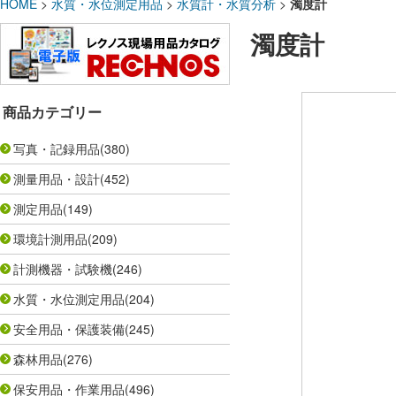
HOME
>
水質・水位測定用品
>
水質計・水質分析
>
濁度計
濁度計
商品カテゴリー
写真・記録用品
(380)
測量用品・設計
(452)
測定用品
(149)
環境計測用品
(209)
計測機器・試験機
(246)
水質・水位測定用品
(204)
安全用品・保護装備
(245)
森林用品
(276)
保安用品・作業用品
(496)