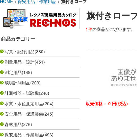
HOME
>
保安用品・作業用品
>
旗付きロープ
旗付きロー
1件
の商品がございます。
商品カテゴリー
写真・記録用品
(380)
測量用品・設計
(451)
測定用品
(149)
環境計測用品
(209)
計測機器・試験機
(246)
水質・水位測定用品
(204)
販売価格：
0
円(税込)
安全用品・保護装備
(245)
森林用品
(276)
保安用品・作業用品
(496)