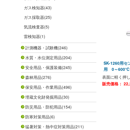
ガス検知器
(43)
ガス採取器
(25)
気流検査器
(5)
雷検知器
(1)
計測機器・試験機
(246)
水質・水位測定用品
(204)
SK-1260用
安全用品・保護装備
(245)
用 0～600℃
表面に軽く押
森林用品
(276)
販売価格：
22,
保安用品・作業用品
(496)
埋蔵文化財発掘用品
(30)
防災用品・防犯用品
(154)
防寒対策用品
(6)
猛暑対策・熱中症対策用品
(211)