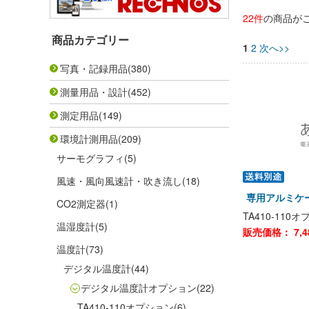
22件
の商品が
商品カテゴリー
1
2
次へ>>
写真・記録用品
(380)
測量用品・設計
(452)
測定用品
(149)
環境計測用品
(209)
サーモグラフィ
(5)
風速・風向風速計・吹き流し
(18)
専用アルミケース
CO2測定器
(1)
TA410-11
温湿度計
(5)
販売価格：
7,4
温度計
(73)
デジタル温度計
(44)
デジタル温度計オプション
(22)
TA410-110オプション
(6)