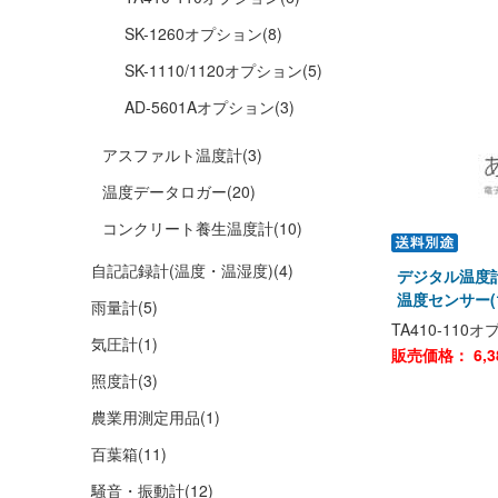
SK-1260オプション
(8)
SK-1110/1120オプション
(5)
AD-5601Aオプション
(3)
アスファルト温度計
(3)
温度データロガー
(20)
コンクリート養生温度計
(10)
自記記録計(温度・温湿度)
(4)
デジタル温度計
温度センサー(1
雨量計
(5)
TA410-11
気圧計
(1)
販売価格：
6,3
照度計
(3)
農業用測定用品
(1)
百葉箱
(11)
騒音・振動計
(12)