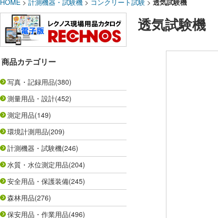
HOME
>
計測機器・試験機
>
コンクリート試験
>
透気試験機
透気試験機
商品カテゴリー
写真・記録用品
(380)
測量用品・設計
(452)
測定用品
(149)
環境計測用品
(209)
計測機器・試験機
(246)
水質・水位測定用品
(204)
安全用品・保護装備
(245)
森林用品
(276)
保安用品・作業用品
(496)