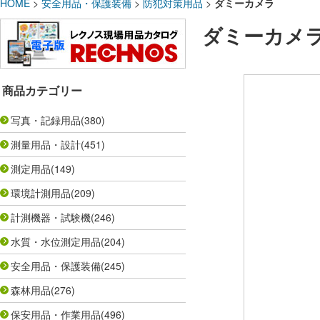
HOME
>
安全用品・保護装備
>
防犯対策用品
>
ダミーカメラ
ダミーカメ
商品カテゴリー
写真・記録用品
(380)
測量用品・設計
(451)
測定用品
(149)
環境計測用品
(209)
計測機器・試験機
(246)
水質・水位測定用品
(204)
安全用品・保護装備
(245)
森林用品
(276)
保安用品・作業用品
(496)