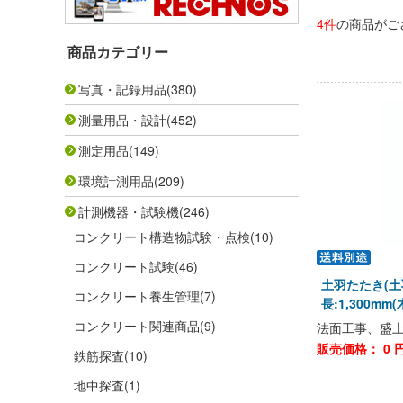
4件
の商品がご
商品カテゴリー
写真・記録用品
(380)
測量用品・設計
(452)
測定用品
(149)
環境計測用品
(209)
計測機器・試験機
(246)
コンクリート構造物試験・点検
(10)
コンクリート試験
(46)
土羽たたき(土
コンクリート養生管理
(7)
長:1,300mm(
コンクリート関連商品
(9)
法面工事、盛
販売価格：
0
円
鉄筋探査
(10)
地中探査
(1)