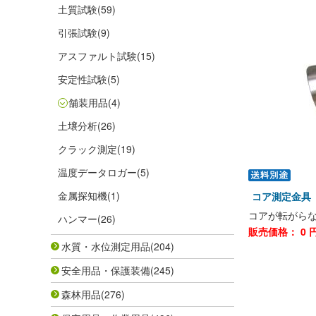
土質試験
(59)
引張試験
(9)
アスファルト試験
(15)
安定性試験
(5)
舗装用品
(4)
土壌分析
(26)
クラック測定
(19)
温度データロガー
(5)
金属探知機
(1)
コア測定金具
コアが転がら
ハンマー
(26)
販売価格：
0
円
水質・水位測定用品
(204)
安全用品・保護装備
(245)
森林用品
(276)