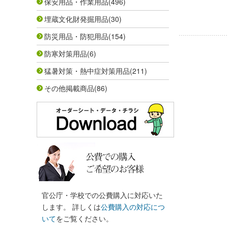
保安用品・作業用品
(496)
埋蔵文化財発掘用品
(30)
防災用品・防犯用品
(154)
防寒対策用品
(6)
猛暑対策・熱中症対策用品
(211)
その他掲載商品
(86)
官公庁・学校での公費購入に対応いた
します。 詳しくは
公費購入の対応につ
いて
をご覧ください。