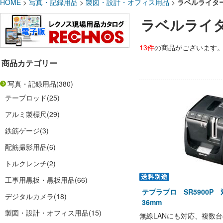
HOME
>
写真・記録用品
>
製図・設計・オフィス用品
>
ラベルライタ
ラベルライ
13件
の商品がございます
商品カテゴリー
写真・記録用品
(380)
テープロッド
(25)
アルミ製標尺
(29)
鉄筋ゲージ
(3)
配筋撮影用品
(6)
トルクレンチ
(2)
工事用黒板・黒板用品
(66)
テプラプロ SR5900P 
デジタルカメラ
(18)
36mm
製図・設計・オフィス用品
(15)
無線LANにも対応、複数台