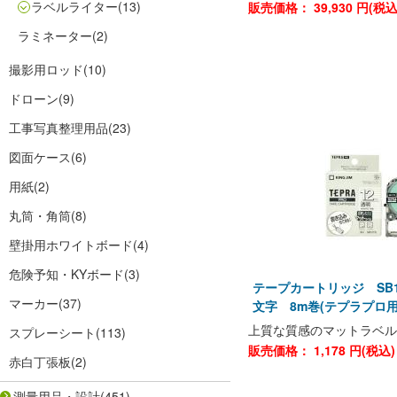
ラベルライター
(13)
販売価格：
39,930
円(税
ラミネーター
(2)
撮影用ロッド
(10)
ドローン
(9)
工事写真整理用品
(23)
図面ケース
(6)
用紙
(2)
丸筒・角筒
(8)
壁掛用ホワイトボード
(4)
危険予知・KYボード
(3)
テープカートリッジ SB12
マーカー
(37)
文字 8m巻(テプラプロ
上質な質感のマットラベル
スプレーシート
(113)
販売価格：
1,178
円(税込
赤白丁張板
(2)
測量用品・設計
(451)