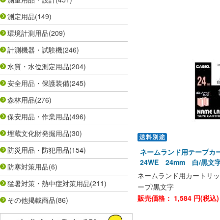
測定用品
(149)
環境計測用品
(209)
計測機器・試験機
(246)
水質・水位測定用品
(204)
安全用品・保護装備
(245)
森林用品
(276)
保安用品・作業用品
(496)
埋蔵文化財発掘用品
(30)
防災用品・防犯用品
(154)
ネームランド用テープカー
24WE 24mm 白/黒
防寒対策用品
(6)
ネームランド用カートリッ
猛暑対策・熱中症対策用品
(211)
ープ/黒文字
販売価格：
1,584
円(税込
その他掲載商品
(86)