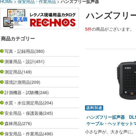
HOME
>
保安用品・作業用品
>
ハンズフリー拡声器
ハンズフリ
5件
の商品がございます。
商品カテゴリー
写真・記録用品
(380)
測量用品・設計
(451)
測定用品
(149)
環境計測用品
(209)
計測機器・試験機
(246)
水質・水位測定用品
(204)
安全用品・保護装備
(245)
ハンズフリー拡声器 DLS
森林用品
(276)
ケーブル・ヘッドセットマ
小さな声が、大きな声に。
保安用品・作業用品
(496)